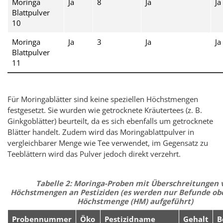
Moringa
Ja
8
Ja
Ja
Blattpulver
10
Moringa
Ja
3
Ja
Ja
Blattpulver
11
Für Moringablätter sind keine speziellen Höchstmengen
festgesetzt. Sie wurden wie getrocknete Kräutertees (z. B.
Ginkgoblätter) beurteilt, da es sich ebenfalls um getrocknete
Blätter handelt. Zudem wird das Moringablattpulver in
vergleichbarer Menge wie Tee verwendet, im Gegensatz zu
Teeblättern wird das Pulver jedoch direkt verzehrt.
Tabelle 2: Moringa-Proben mit Überschreitungen 
Höchstmengen an Pestiziden (es werden nur Befunde ob
Höchstmenge (HM) aufgeführt)
Probennummer
Öko
Pestizidname
Gehalt
B