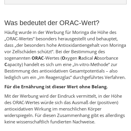
Was bedeutet der ORAC-Wert?
Häufig wurde in der Werbung für Moringa die Höhe des
„ORAC-Wertes“ besonders herausgestellt und behauptet,
dass „der besonders hohe Antioxidantiengehalt von Moringa
vor Zellschäden schützt“. Bei der Bestimmung des
sogenannten
ORAC
-Wertes (
O
xygen
R
adical
A
bsorbance
C
apacity) handelt es sich um eine „In-vitro-Methode“ zur
Bestimmung des antioxidativen Gesamtpotentials – also
lediglich um ein „im Reagenzglas“ durchgeführtes Verfahren.
Für die Ernährung ist dieser Wert ohne Belang.
Mit der Werbung wird der Eindruck vermittelt, in der Höhe
des ORAC-Wertes würde sich das Ausmaß der (positiven)
antioxidativen Wirkung im menschlichen Körper
widerspiegeln. Für diesen Zusammenhang gibt es allerdings
keine wissenschaftlich fundierten Nachweise.