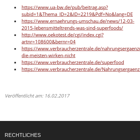
https://www.ua-bw.de/pub/beitrag.asp?
subid=1&Thema_ID=2&ID=2219&Pdf=No&lang=DE
https://www.ernaehrungs-umschau.de/news/12-03-
2015-lebensmitteltrends-was-sind-superfoods/
http://www.oekotest.de/cgi/index.cgi?
artnr=108600&bernr=04
https://www.verbraucherzentrale.de/nahrungsergaenz
die-meisten-wirken-nicht
https://www.verbraucherzentrale.de/superfood
https://www.verbraucherzentrale.de/Nahrungsergaen
Veröffentlicht am: 16.02.2017
RECHTLICHES