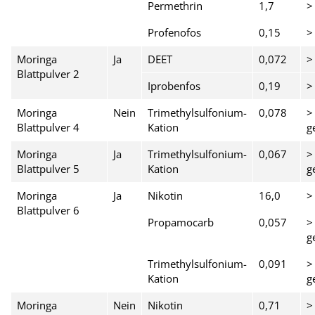
Permethrin
1,7
>
Profenofos
0,15
>
Moringa
Ja
DEET
0,072
>
Blattpulver 2
Iprobenfos
0,19
>
Moringa
Nein
Trimethylsulfonium-
0,078
>
Blattpulver 4
Kation
g
Moringa
Ja
Trimethylsulfonium-
0,067
>
Blattpulver 5
Kation
g
Moringa
Ja
Nikotin
16,0
>
Blattpulver 6
Propamocarb
0,057
>
g
Trimethylsulfonium-
0,091
>
Kation
g
Moringa
Nein
Nikotin
0,71
>