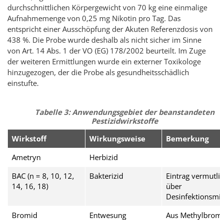
durchschnittlichen Körpergewicht von 70 kg eine einmalige
Aufnahmemenge von 0,25 mg Nikotin pro Tag. Das
entspricht einer Ausschöpfung der Akuten Referenzdosis von
438 %. Die Probe wurde deshalb als nicht sicher im Sinne
von Art. 14 Abs. 1 der VO (EG) 178/2002 beurteilt. Im Zuge
der weiteren Ermittlungen wurde ein externer Toxikologe
hinzugezogen, der die Probe als gesundheitsschädlich
einstufte.
Tabelle 3: Anwendungsgebiet der beanstandeten
Pestizidwirkstoffe
Wirkstoff
Wirkungsweise
Bemerkung
Ametryn
Herbizid
BAC (n = 8, 10, 12,
Bakterizid
Eintrag vermutl
14, 16, 18)
über
Desinfektionsmi
Bromid
Entwesung
Aus Methylbro