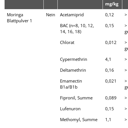
mg/kg
Moringa
Nein
Acetamiprid
0,12
>
Blattpulver 1
BAC (n=8, 10, 12,
0,15
>
14, 16, 18)
g
Chlorat
0,012
>
g
Cypermethrin
4,1
>
Deltamethrin
0,16
>
Emamectin
0,021
>
B1a/B1b
g
Fipronil, Summe
0,089
>
Lufenuron
0,15
>
Methomyl, Summe
1,1
>