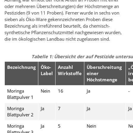
oder mehreren Überschreitung(en) der Höchstmenge an
Pestiziden (9 von 11 Proben). Ferner wurde in sechs von
sieben als Öko-Ware gekennzeichneten Proben diese
Bezeichnung als irreführend beurteilt, da chemisch-
synthetische Pflanzenschutzmittel nachgewiesen wurden,
die im ökologischen Landbau nicht zugelassen sind.
Tabelle 1: Übersicht der auf Pestizide unter
Bezeichnung
Öko-
Anzahl
Überschreitung
„Ö
Label
Wirkstoffe
einer
i
Höchstmenge
b
Moringa
Nein
16
Ja
-
Blattpulver 1
Moringa
Ja
7
Ja
Ja
Blattpulver 2
Moringa
Ja
5
Nein
Ne
Blattpulver 3