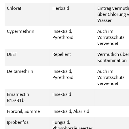
Chlorat
Herbizid
Eintrag vermutl
über Chlorung 
Wasser
Cypermethrin
Insektizid,
Auch im
Pyrethroid
Vorratsschutz
verwendet
DEET
Repellent
Vermutlich übe
Kontamination
Deltamethrin
Insektizid,
Auch im
Pyrethroid
Vorratsschutz
verwendet
Emamectin
Insektizid
B1a/B1b
Fipronil, Summe
Insektizid, Akarizid
Iprobenfos
Fungizid,
Phosphorsäureester