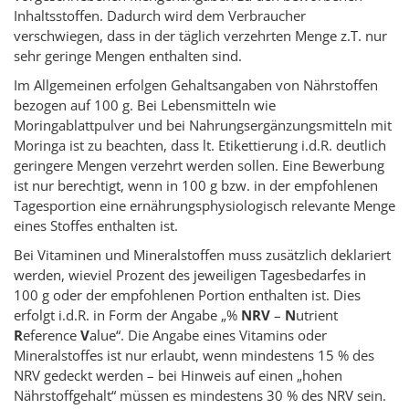
Inhaltsstoffen. Dadurch wird dem Verbraucher
verschwiegen, dass in der täglich verzehrten Menge z.T. nur
sehr geringe Mengen enthalten sind.
Im Allgemeinen erfolgen Gehaltsangaben von Nährstoffen
bezogen auf 100 g. Bei Lebensmitteln wie
Moringablattpulver und bei Nahrungsergänzungsmitteln mit
Moringa ist zu beachten, dass lt. Etikettierung i.d.R. deutlich
geringere Mengen verzehrt werden sollen. Eine Bewerbung
ist nur berechtigt, wenn in 100 g bzw. in der empfohlenen
Tagesportion eine ernährungsphysiologisch relevante Menge
eines Stoffes enthalten ist.
Bei Vitaminen und Mineralstoffen muss zusätzlich deklariert
werden, wieviel Prozent des jeweiligen Tagesbedarfes in
100 g oder der empfohlenen Portion enthalten ist. Dies
erfolgt i.d.R. in Form der Angabe „%
NRV
–
N
utrient
R
eference
V
alue“. Die Angabe eines Vitamins oder
Mineralstoffes ist nur erlaubt, wenn mindestens 15 % des
NRV gedeckt werden – bei Hinweis auf einen „hohen
Nährstoffgehalt“ müssen es mindestens 30 % des NRV sein.